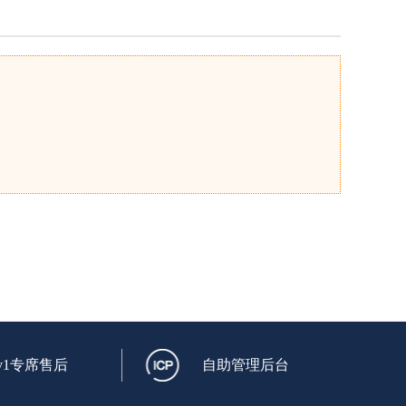
v1专席售后
自助管理后台